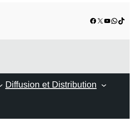
Facebook
X
YouTube
Whats
TikT
Diffusion et Distribution