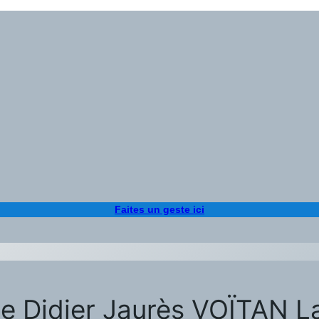
Faites un geste ici
de Didier Jaurès VOÏTAN La 