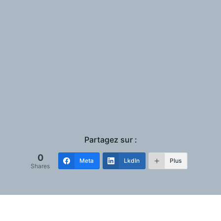
Lire plus
nique de Johane Joseph
ojets, d’inventions, de livres ou de vocations disparaissent
Lire plus
Partagez sur :
0
Meta
LkdIn
Plus
Shares