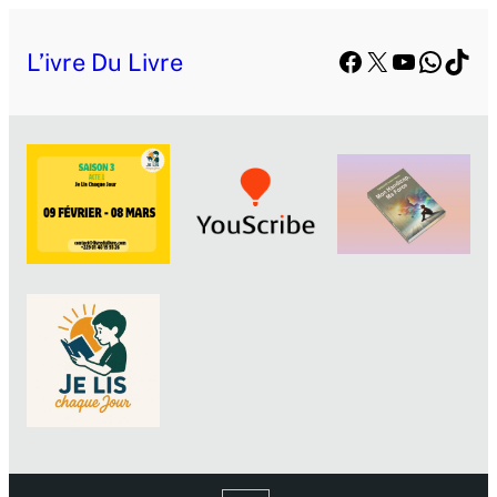
Facebook
X
YouTube
Whats
TikT
L’ivre Du Livre