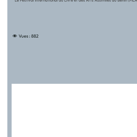
Vues :
882