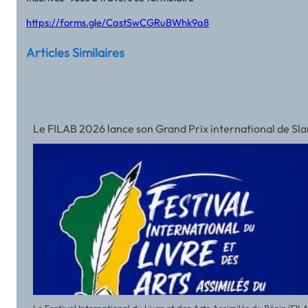
https://forms.gle/CastSwCGRuBWhk9a8
Articles Similaires
Le FILAB 2026 lance son Grand Prix international de Slam a
Le Festival International du Livre et des Arts Assimilés du Bénin (FI