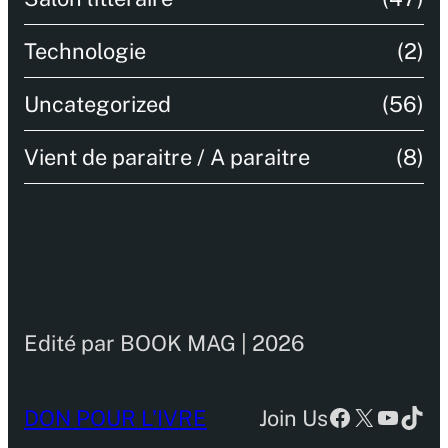
Technologie
(2)
Uncategorized
(56)
Vient de paraitre / A paraitre
(8)
Edité par BOOK MAG | 2026
Facebook
X
YouTu
TikT
DON POUR L’IVRE
Join Us