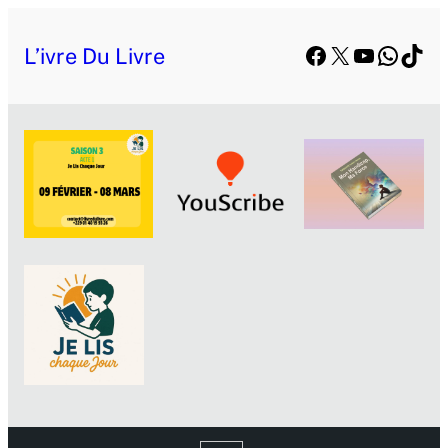
Facebook
X
YouTube
Whats
TikT
L’ivre Du Livre