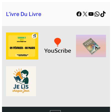
Facebook
X
YouTube
Whats
TikT
L’ivre Du Livre