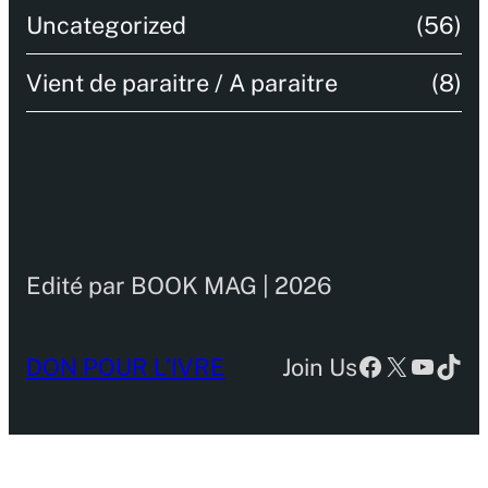
Uncategorized
(56)
Vient de paraitre / A paraitre
(8)
Edité par BOOK MAG | 2026
Facebook
X
YouTu
TikT
DON POUR L’IVRE
Join Us