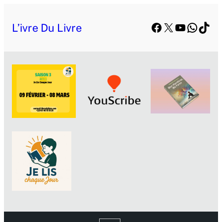
Facebook
X
YouTube
Whats
TikT
L’ivre Du Livre