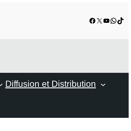
Facebook
X
YouTube
Whats
TikT
Diffusion et Distribution