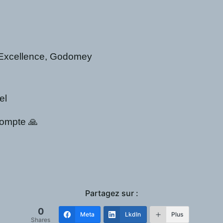
n Excellence, Godomey
el
compte 🙏
Partagez sur :
0
Meta
LkdIn
Plus
Shares