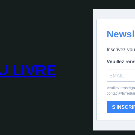
Newsl
Inscrivez-vou
Veuillez ren
U LIVRE
Veuillez renseign
contact@livredul
S'INSCRI