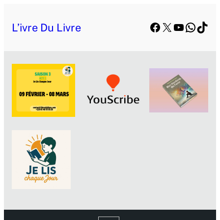
Facebook
X
YouTube
Whats
TikT
L’ivre Du Livre