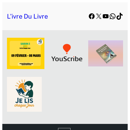
Facebook
X
YouTube
Whats
TikT
L’ivre Du Livre