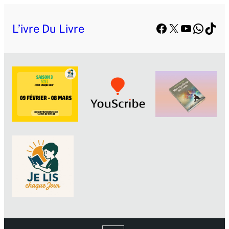
Facebook
X
YouTube
Whats
TikT
L’ivre Du Livre