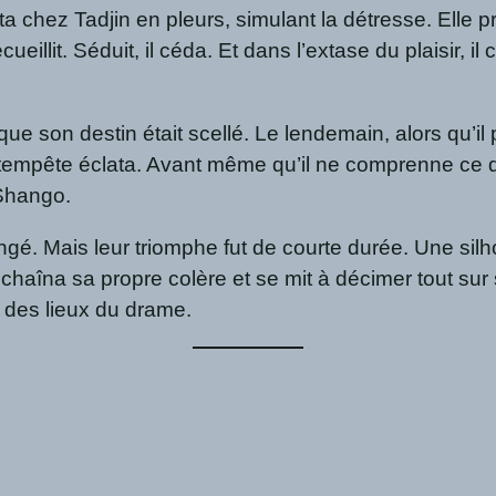
chez Tadjin en pleurs, simulant la détresse. Elle pr
illit. Séduit, il céda. Et dans l’extase du plaisir, il 
ue son destin était scellé. Le lendemain, alors qu’il 
mpête éclata. Avant même qu’il ne comprenne ce qui lui 
 Shango.
vengé. Mais leur triomphe fut de courte durée. Une sil
échaîna sa propre colère et se mit à décimer tout su
s des lieux du drame.