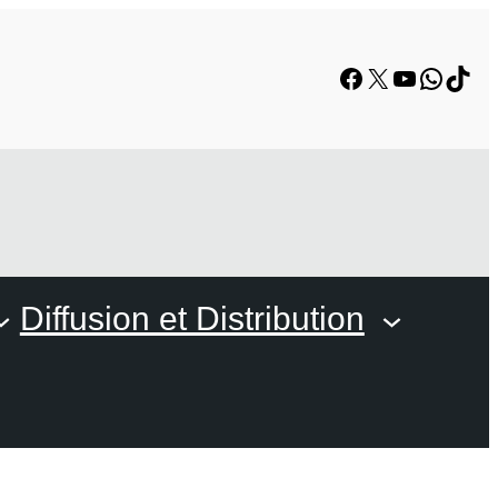
Facebook
X
YouTube
Whats
TikT
Diffusion et Distribution