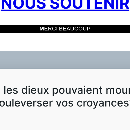
NOUS SOUTENIR
M
ERCI BEAUCOUP
i les dieux pouvaient mou
bouleverser vos croyances