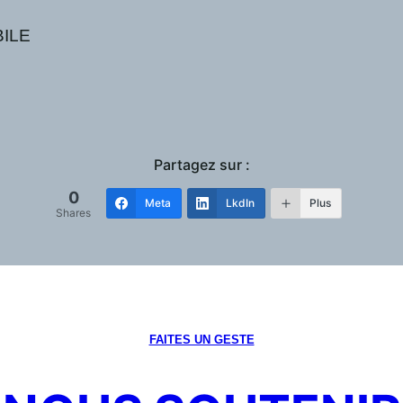
BILE
Partagez sur :
0
Meta
LkdIn
Plus
Shares
FAITES UN GESTE