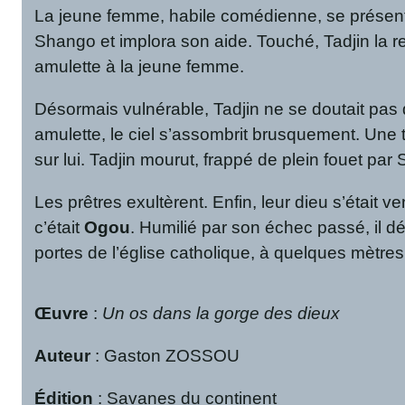
La jeune femme, habile comédienne, se présenta 
Shango et implora son aide. Touché, Tadjin la recue
amulette à la jeune femme.
Désormais vulnérable, Tadjin ne se doutait pas q
amulette, le ciel s’assombrit brusquement. Une te
sur lui. Tadjin mourut, frappé de plein fouet par
Les prêtres exultèrent. Enfin, leur dieu s’était 
c’était
Ogou
. Humilié par son échec passé, il d
portes de l’église catholique, à quelques mètre
Œuvre
:
Un os dans la gorge des dieux
Auteur
: Gaston ZOSSOU
Édition
: Savanes du continent