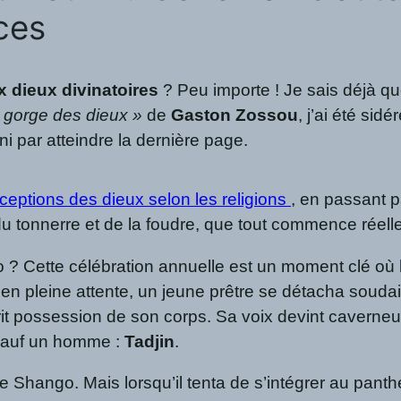
ces
x dieux divinatoires
? Peu importe ! Je sais déjà que
 gorge des dieux »
de
Gaston Zossou
, j’ai été si
ni par atteindre la dernière page.
rceptions des dieux selon les religions
, en passant p
 du tonnerre et de la foudre, que tout commence réell
? Cette célébration annuelle est un moment clé où l’
t en pleine attente, un jeune prêtre se détacha souda
t possession de son corps. Sa voix devint caverneuse,
 sauf un homme :
Tadjin
.
e de Shango. Mais lorsqu’il tenta de s’intégrer au panth