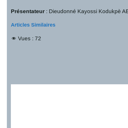
Présentateur
: Dieudonné Kayossi Kodukpè A
Articles Similaires
Vues :
72