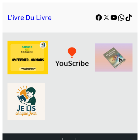
Facebook
X
YouTube
Whats
TikT
L’ivre Du Livre