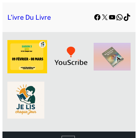
Facebook
X
YouTube
Whats
TikT
L’ivre Du Livre