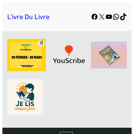
Facebook
X
YouTube
Whats
TikT
L’ivre Du Livre