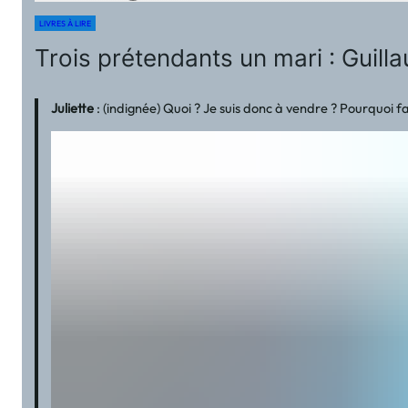
LIVRES À LIRE
Trois prétendants un mari : Guil
Juliette
: (indignée) Quoi ? Je suis donc à vendre ? Pourquoi 