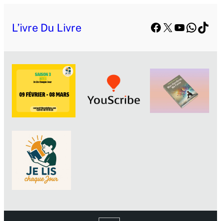
Facebook
X
YouTube
Whats
TikT
L’ivre Du Livre