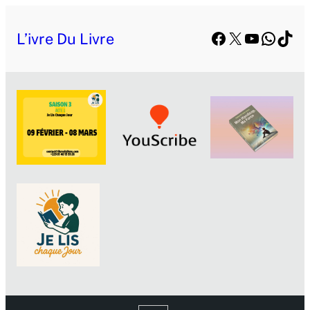
Facebook
X
YouTube
Whats
TikT
L’ivre Du Livre