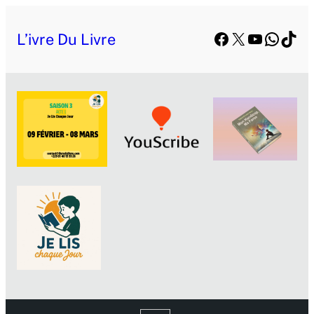
Facebook
X
YouTube
Whats
TikT
L’ivre Du Livre