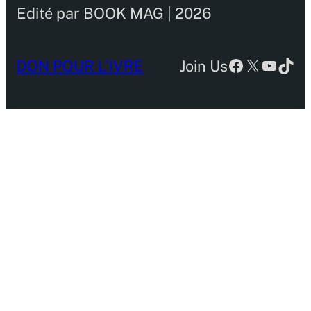
Edité par BOOK MAG | 2026
Facebook
X
YouTu
TikT
DON POUR L’IVRE
Join Us