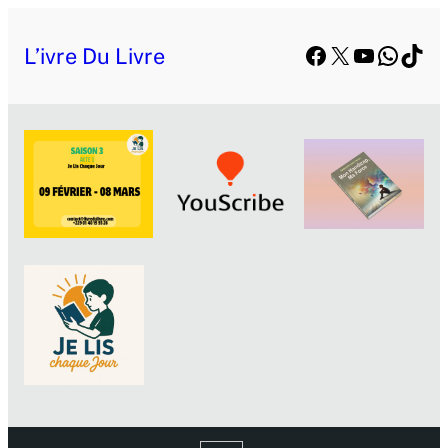
Facebook
X
YouTube
Whats
TikT
L’ivre Du Livre