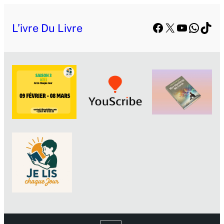
Facebook
X
YouTube
Whats
TikT
L’ivre Du Livre