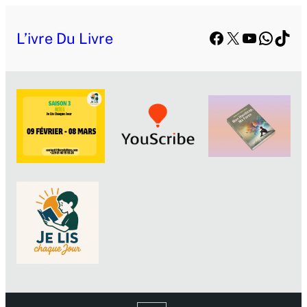
Facebook
X
YouTube
Whats
TikT
L’ivre Du Livre