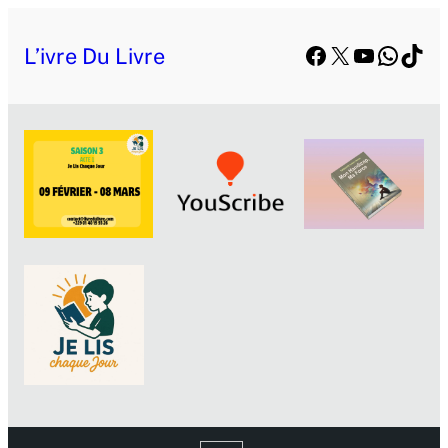
Facebook
X
YouTube
Whats
TikT
L’ivre Du Livre