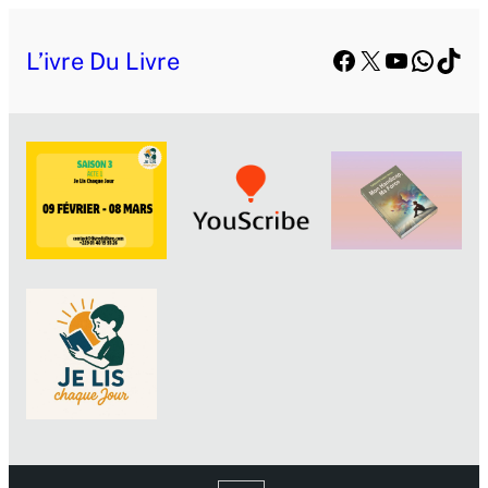
Facebook
X
YouTube
Whats
TikT
L’ivre Du Livre