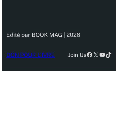
Edité par BOOK MAG | 2026
Facebook
X
YouTu
TikT
DON POUR L’IVRE
Join Us