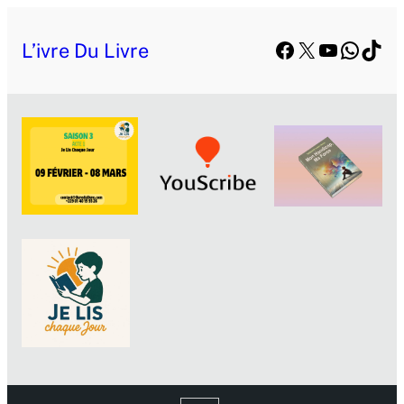
Facebook
X
YouTube
Whats
TikT
L’ivre Du Livre