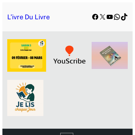
Facebook
X
YouTube
Whats
TikT
L’ivre Du Livre