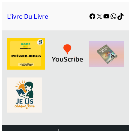
Facebook
X
YouTube
Whats
TikT
L’ivre Du Livre