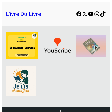
Facebook
X
YouTube
Whats
TikT
L’ivre Du Livre