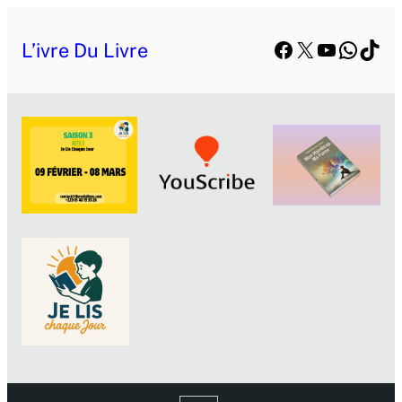
Facebook
X
YouTube
Whats
TikT
L’ivre Du Livre