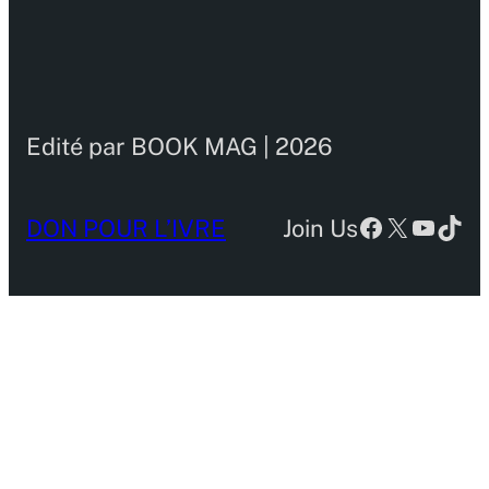
Edité par BOOK MAG | 2026
Facebook
X
YouTu
TikT
DON POUR L’IVRE
Join Us