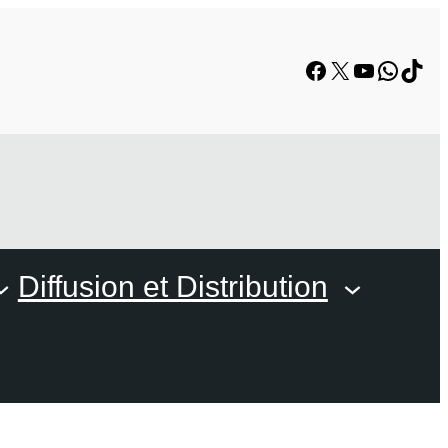
Facebook
X
YouTube
Whats
TikT
Diffusion et Distribution