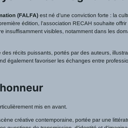
imation (FALFA)
est né d’une conviction forte : la cul
remière édition, l’association RECAH souhaite offrir 
 insuffisamment visibles, notamment dans les domaine
.
 des récits puissants, portés par des auteurs, illustr
end également favoriser les échanges entre professionn
l’honneur
articulièrement mis en avant.
cène créative contemporaine, portée par une littérat
s questions de transmission, d’identité et d’imaginaire