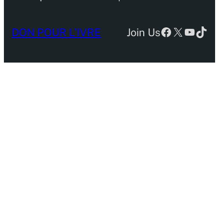
Facebook
X
YouTu
TikT
DON POUR L’IVRE
Join Us