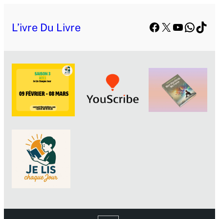
Facebook
X
YouTube
Whats
TikT
L’ivre Du Livre