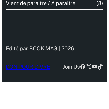
Vient de paraitre / A paraitre
(8)
Edité par BOOK MAG | 2026
Facebook
X
YouTu
TikT
DON POUR L’IVRE
Join Us