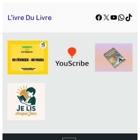
Facebook
X
YouTube
Whats
TikT
L’ivre Du Livre