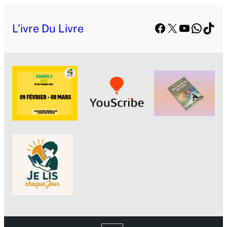
Facebook
X
YouTube
Whats
TikT
L’ivre Du Livre