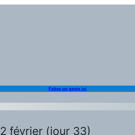
Faites un geste ici
 février (jour 33)