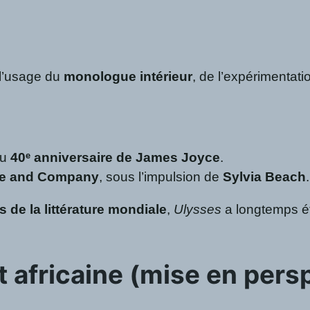
 l’usage du
monologue intérieur
, de l’expérimentatio
du
40ᵉ anniversaire de James Joyce
.
e and Company
, sous l’impulsion de
Sylvia Beach
.
 de la littérature mondiale
,
Ulysses
a longtemps ét
 africaine (mise en pers