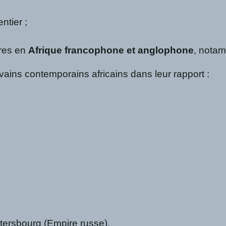
ntier ;
tres en
Afrique francophone et anglophone
, notam
ains contemporains africains dans leur rapport :
tersbourg (Empire russe).