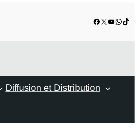
Facebook
X
YouTube
Whats
TikT
Diffusion et Distribution