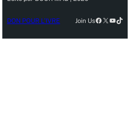
Facebook
X
YouTu
TikT
DON POUR L’IVRE
Join Us