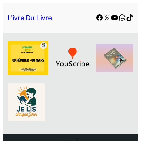
Facebook
X
YouTube
Whats
TikT
L’ivre Du Livre