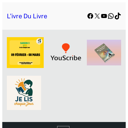
Facebook
X
YouTube
Whats
TikT
L’ivre Du Livre