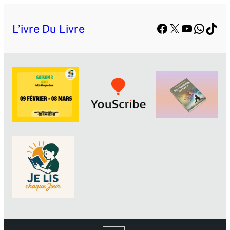
Aller
Facebook
X
YouTube
Whats
TikT
au
L’ivre Du Livre
contenu