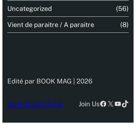
Uncategorized
(56)
Vient de paraitre / A paraitre
(8)
Edité par BOOK MAG | 2026
Facebook
X
YouTu
TikT
DON POUR L’IVRE
Join Us