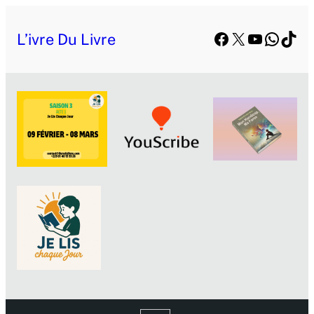
Facebook
X
YouTube
Whats
TikT
L’ivre Du Livre