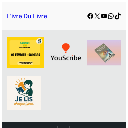
Facebook
X
YouTube
Whats
TikT
L’ivre Du Livre