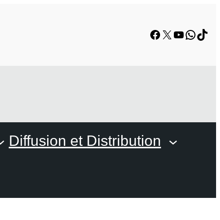
Facebook
X
YouTube
Whats
TikT
Diffusion et Distribution