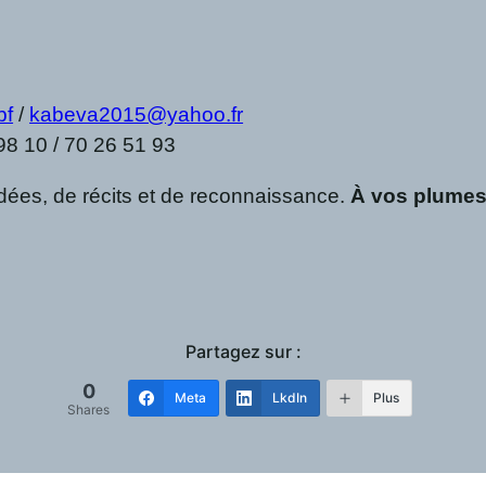
bf
/
kabeva2015@yahoo.fr
98 10 / 70 26 51 93
idées, de récits et de reconnaissance.
À vos plumes
Partagez sur :
0
Meta
LkdIn
Plus
Shares