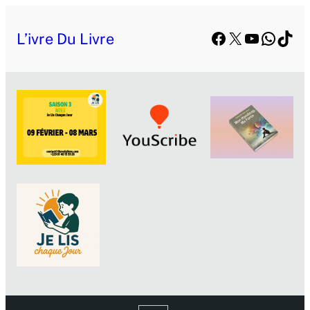
Facebook
X
YouTube
Whats
TikT
L’ivre Du Livre