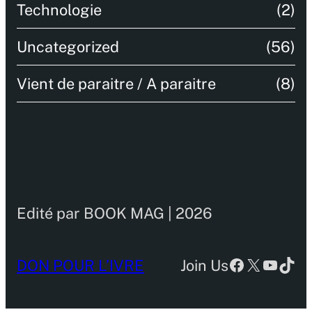
Technologie
(2)
Uncategorized
(56)
Vient de paraitre / A paraitre
(8)
Edité par BOOK MAG | 2026
Facebook
X
YouTu
TikT
DON POUR L’IVRE
Join Us