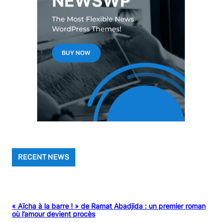
RECENT NEWS
« Aïcha à la barre ! » de Ramat Abadjida : un premier roman
où l’amour devient procès