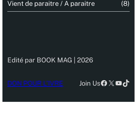
Vient de paraitre / A paraitre
(8)
Edité par BOOK MAG | 2026
Facebook
X
YouTu
TikT
DON POUR L’IVRE
Join Us