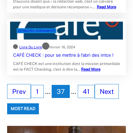
D’aucuns disent que « la rédaction web, c’est un calvaire
pour une modique et dérisoire récompense ».…
Read More
ACTUALITÉS / EVÉNEMENTS
Livre Du Livre
février 16, 2024
CAFÉ CHECK : pour se mettre à l’abri des intox !
CAFÉ CHECK est une institution dont la mission primordiale
est le FACT Checking, c’est-à-dire la…
Read More
Prev
1
…
37
…
41
Next
MOST READ