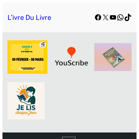
Aller
Facebook
X
YouTube
Whats
TikT
au
L’ivre Du Livre
contenu