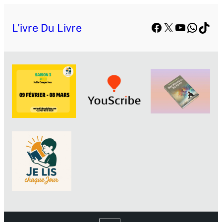
Facebook
X
YouTube
Whats
TikT
L’ivre Du Livre