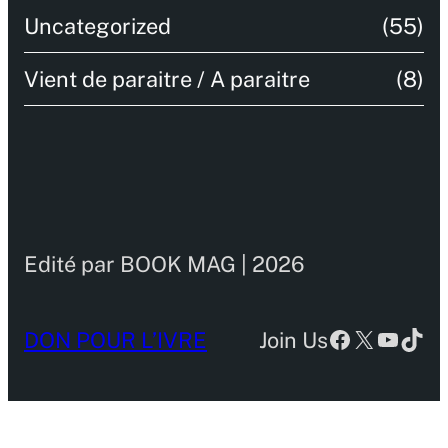
Uncategorized
(55)
Vient de paraitre / A paraitre
(8)
Edité par BOOK MAG | 2026
Facebook
X
YouTu
TikT
DON POUR L’IVRE
Join Us