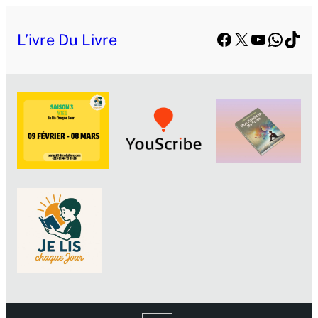
Aller
Facebook
X
YouTube
Whats
TikT
au
L’ivre Du Livre
contenu