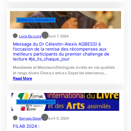
ACTUALITÉS / EVÉNEMENTS
Livre Du Livre
avril 7, 2024
Message du Dr Célestin-Alexis AGBESSI à
l’occasion de la remise des récompenses aux
meilleurs participants du premier challenge de
lecture #je_lis_chaque_jour
Mesdames et MessieursDistingués invités en vos qualités
et rangs divers Cher.e.s ami.e.s Soyez les bienvenus…
Read More
ACTUALITÉS / EVÉNEMENTS
Gervais Dassi
avril 5, 2024
FILAB 2024 :