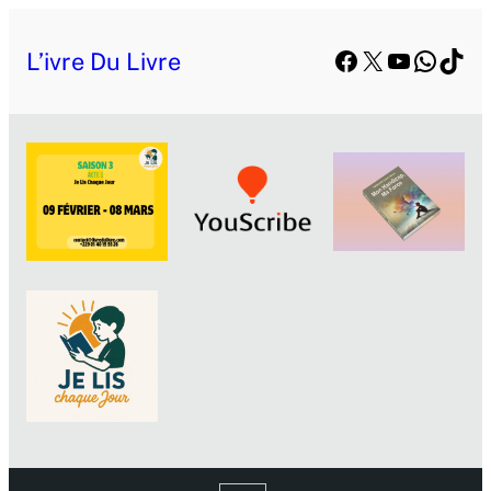
Facebook
X
YouTube
Whats
TikT
L’ivre Du Livre