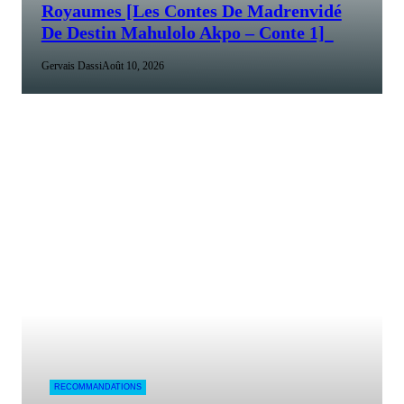
Royaumes [Les Contes De Madrenvidé
De Destin Mahulolo Akpo – Conte 1]
Gervais Dassi
Août 10, 2026
RECOMMANDATIONS