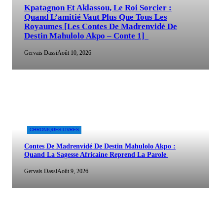
Kpatagnon Et Aklassou, Le Roi Sorcier :
Quand L’amitié Vaut Plus Que Tous Les
Royaumes [Les Contes De Madrenvidé De
Destin Mahulolo Akpo – Conte 1]
Gervais Dassi
Août 10, 2026
CHRONIQUES LIVRES
Contes De Madrenvidé De Destin Mahulolo Akpo :
Quand La Sagesse Africaine Reprend La Parole
Gervais Dassi
Août 9, 2026