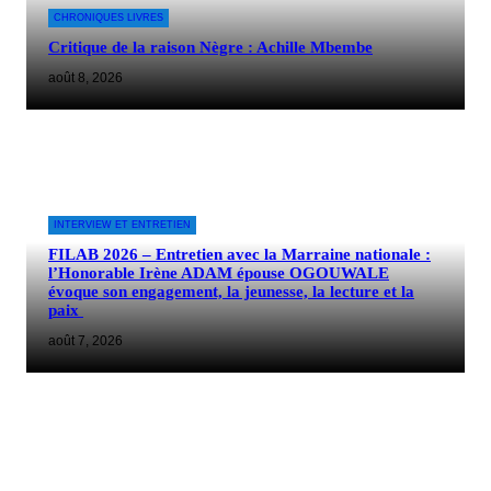
CHRONIQUES LIVRES
Critique de la raison Nègre : Achille Mbembe
août 8, 2026
INTERVIEW ET ENTRETIEN
FILAB 2026 – Entretien avec la Marraine nationale :
l’Honorable Irène ADAM épouse OGOUWALE
évoque son engagement, la jeunesse, la lecture et la
paix
août 7, 2026