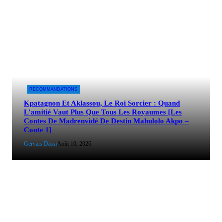
RECOMMANDATIONS
Kpatagnon Et Aklassou, Le Roi Sorcier : Quand
L’amitié Vaut Plus Que Tous Les Royaumes [Les
Contes De Madrenvidé De Destin Mahulolo Akpo –
Conte 1]
Gervais Dassi
Août 10, 2026