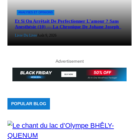
ANALYSES ET OPINIONS
Et Si On Arrêtait De Perfectionner L’amour ? Sans
Anesthésie (10) — La Chronique De Johane Joseph
Livre Du Livre
Août 9, 2026
Advertisement
POPULAR BLOG