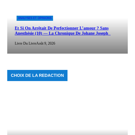
ANALYSES ET OPINIONS
Et Si On Arrêtait De Perfectionner L’amour ? Sans
Anesthésie (10) — La Chronique De Johane Joseph
Livre Du Livre
Août 9, 2026
CHOIX DE LA REDACTION