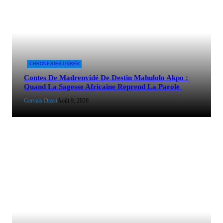
CHRONIQUES LIVRES
Contes De Madrenvidé De Destin Mahulolo Akpo :
Quand La Sagesse Africaine Reprend La Parole
Gervais Dassi
Août 9, 2026