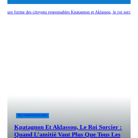
ture forme des citoyens responsables
Kpatagnon et Aklassou, le roi sorcier : q
RECOMMANDATIONS
Kpatagnon Et Aklassou, Le Roi Sorcier :
Quand L’amitié Vaut Plus Que Tous Les