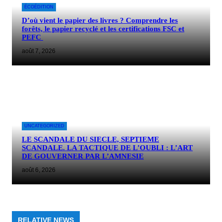
ÉCOÉDITION
D’où vient le papier des livres ? Comprendre les
forêts, le papier recyclé et les certifications FSC et
PEFC
août 7, 2026
UNCATEGORIZED
LE SCANDALE DU SIECLE, SEPTIEME
SCANDALE. LA TACTIQUE DE L’OUBLI : L’ART
DE GOUVERNER PAR L’AMNESIE
août 6, 2026
RELATIVE NEWS