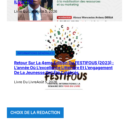
ÌLÙ N°157
Livre Du Livre
Août 5, 2026
INFORMATIONS GÉNÉRALES
Retour Sur La 4eme Édition Du FESTIFOUS (2023) :
L’année Où L’excellence Littéraire Et L’engagement
De La Jeunesse Ont Été Célébrés
Livre Du Livre
Août 5, 2026
CHOIX DE LA REDACTION