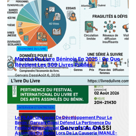
ÉCONOMIE DU LIVRE
Marché Du Livre Béninois En 2025 : Ce Que
Révèlent Les 309 Livres Publiés
Gervais Dassi
Août 6, 2026
INTERVIEW ET ENTRETIEN
Le FILAB, Un Levier De Développement Pour Le
Bénin : Gervais Dassi Défend La Pertinence Du
Festival International Du Livre Et Des Arts
Assimilés Du Bénin Lors De La Causerie ÌMANLÈ-