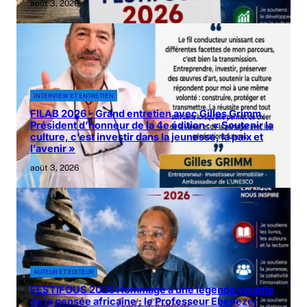
août 3, 2026
INTERVIEW ET ENTRETIEN
FILAB 2026 – Grand entretien avec Gilles Grimm,
Président d’honneur de la 4e édition : « Soutenir la
culture, c’est investir dans la jeunesse, la paix et
l’avenir »
août 3, 2026
AUTEUR ET EDITEUR
FESTIFOUS 2026 Hommage à une légende vivante
de la pensée africaine : le Professeur Ebenezer