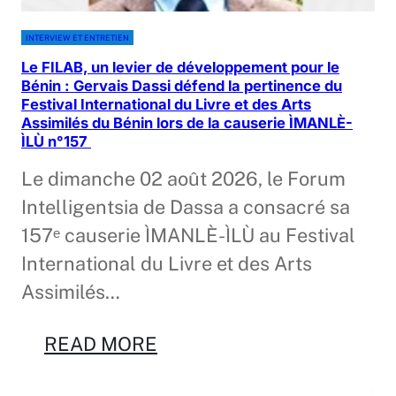
INTERVIEW ET ENTRETIEN
Le FILAB, un levier de développement pour le
Bénin : Gervais Dassi défend la pertinence du
Festival International du Livre et des Arts
Assimilés du Bénin lors de la causerie ÌMANLÈ-
ÌLÙ n°157
Le dimanche 02 août 2026, le Forum
Intelligentsia de Dassa a consacré sa
157ᵉ causerie ÌMANLÈ-ÌLÙ au Festival
International du Livre et des Arts
Assimilés…
READ MORE