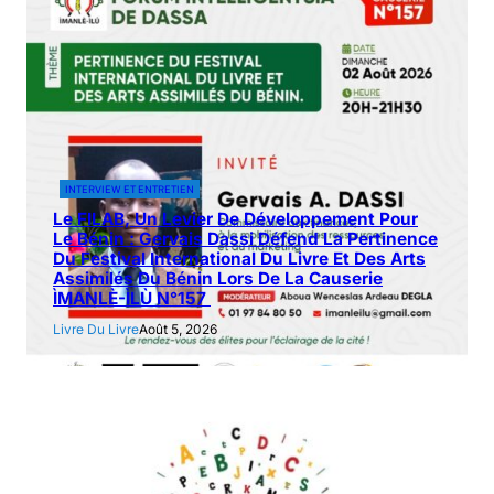
INTERVIEW ET ENTRETIEN
Le FILAB, Un Levier De Développement Pour
Le Bénin : Gervais Dassi Défend La Pertinence
Du Festival International Du Livre Et Des Arts
Assimilés Du Bénin Lors De La Causerie
ÌMANLÈ-ÌLÙ N°157
Livre Du Livre
Août 5, 2026