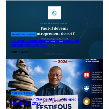
MARKETING DU LIVRE
L’auteur comme marque : faut-il devenir
entrepreneur de soi ?
août 4, 2026
AUTEUR ET EDITEUR
Le Professeur Claude ABE, invité spécial du
FESTIFOUS 2026