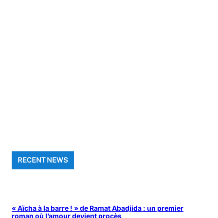
RECENT NEWS
« Aïcha à la barre ! » de Ramat Abadjida : un premier
roman où l’amour devient procès