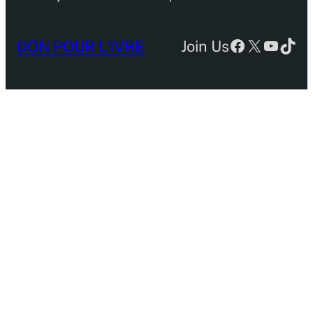
Facebook
X
YouTu
TikT
DON POUR L’IVRE
Join Us