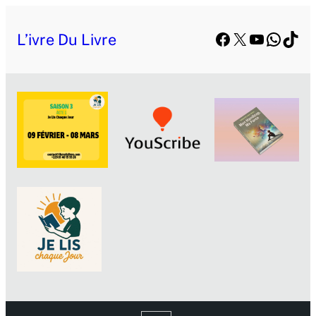
Facebook
X
YouTube
Whats
TikT
L’ivre Du Livre