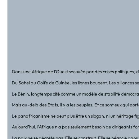
Dans une Afrique de l’Ouest secouée par des crises politiques, des
Du Sahel au Golfe de Guinée, les lignes bougent. Les alliances s
Le Bénin, longtemps cité comme un modèle de stabilité démocratiq
Mais au-delà des États, il y a les peuples. Et ce sont eux qui p
Le panafricanisme ne peut plus être un slogan, ni un héritage fig
Aujourd’hui, l’Afrique n’a pas seulement besoin de dirigeants forts
La paix ne se décrète pas. Elle se construit. Elle se négocie d