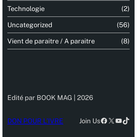
Technologie
(2)
Uncategorized
(56)
Vient de paraitre / A paraitre
(8)
Edité par BOOK MAG | 2026
Facebook
X
YouTu
TikT
DON POUR L’IVRE
Join Us